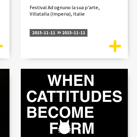
Festival Ad ognuno la sua p'arte,
Villatalla (Imperia), Italie
2015-11-11
2015-11-11